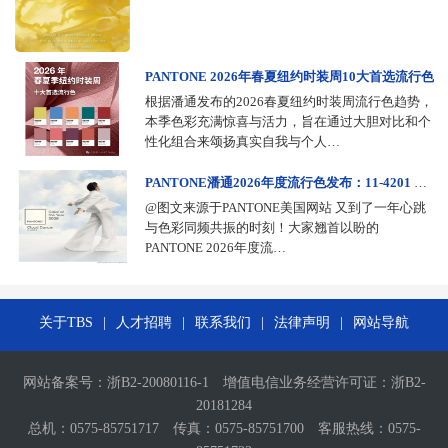
PANTONE 2026年春夏纽约时装周10大首选流行色
根据潘通发布的2026春夏纽约时装周流行色趋势，
本季色彩充满惊喜与活力，旨在通过大胆对比和个
性化组合来颂扬真实自我与个人…
PANTONE潘通2026年度流行色发布：11-4201 Cloud Dancer （云上舞白）
@图文来源于PANTONE美国网站 又到了一年心跳
与色彩同频共振的时刻！大家翘首以盼的
PANTONE 2026年度流…
关于TBS
|
人才招聘
|
联系我们
|
法律声明
|
网站导航
网站备案号：
浙B2-20080116-1
增值电信业务经营许可证：
浙B2-
20181284
总机：0575-85751717 传真：0575-85751700 客服热线：0575-