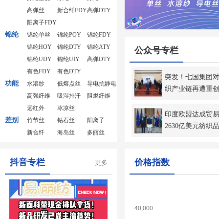
高弹丝
新合纤FDY
高弹DTY
阳离子FDY
锦纶
锦纶单丝
锦纶POY
锦纶FDY
锦纶HOY
锦纶DTY
锦纶ATY
公众号专栏
锦纶UDY
锦纶UIY
高弹DTY
有色FDY
有色DTY
突发！七国集团
功能
水溶纱
低熔点丝
导电抗静电
织产业链再遭重
高强纤维
吸湿排汗
阻燃纤维
远红外
冰凉丝
印度欧盟达成贸易
差别
竹节丝
钻石丝
阳离子
2630亿美元纺织
新合纤
海岛丝
多丽丝
抖音专栏
价格指数
更多