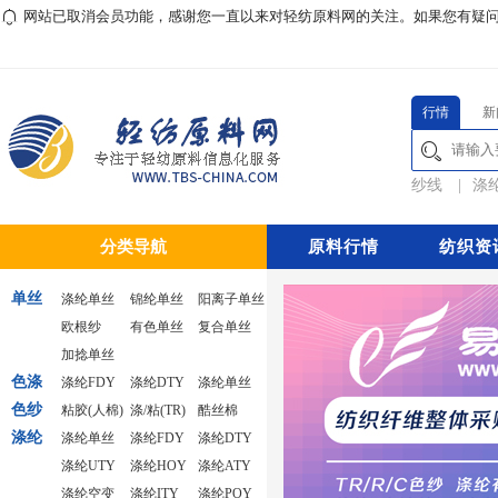
网站已取消会员功能，感谢您一直以来对轻纺原料网的关注。如果您有疑问或对本
行情
新
纱线
|
涤
分类导航
原料行情
纺织资
单丝
涤纶单丝
锦纶单丝
阳离子单丝
欧根纱
有色单丝
复合单丝
加捻单丝
色涤
涤纶FDY
涤纶DTY
涤纶单丝
色纱
粘胶(人棉)
涤/粘(TR)
酷丝棉
涤纶
涤纶单丝
涤纶FDY
涤纶DTY
涤纶UTY
涤纶HOY
涤纶ATY
涤纶空变
涤纶ITY
涤纶POY