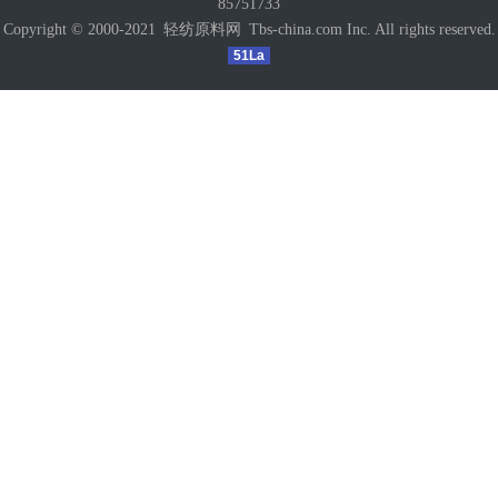
85751733
Copyright © 2000-2021
轻纺原料网
Tbs-china.com Inc. All rights reserved.
51La