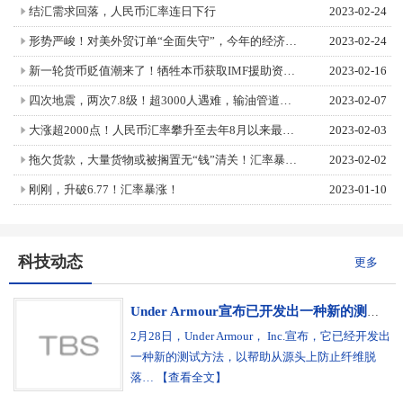
结汇需求回落，人民币汇率连日下行
2023-02-24
形势严峻！对美外贸订单“全面失守”，今年的经济接下来怎么搞？
2023-02-24
新一轮货币贬值潮来了！牺牲本币获取IMF援助资金！这些国家风险最大！
2023-02-16
四次地震，两次7.8级！超3000人遇难，输油管道暂停，又有爆炸！美国将对俄铝收200%关税？金属板块狂泄不止
2023-02-07
大涨超2000点！人民币汇率攀升至去年8月以来最高！
2023-02-03
拖欠货款，大量货物或被搁置无“钱”清关！汇率暴跌，通胀飙升！谨防弃货
2023-02-02
刚刚，升破6.77！汇率暴涨！
2023-01-10
科技动态
更多
Under Armour宣布已开发出一种新的测试方法，以帮助从源头上防止纤维脱落
2月28日，Under Armour， Inc.宣布，它已经开发出
一种新的测试方法，以帮助从源头上防止纤维脱
落… 【查看全文】