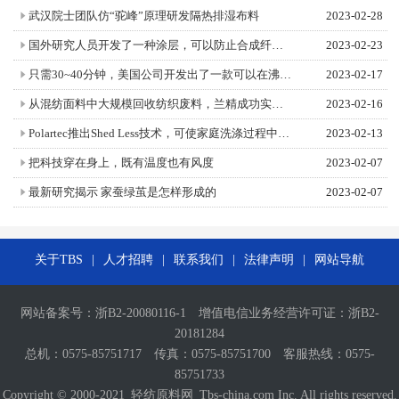
武汉院士团队仿“驼峰”原理研发隔热排湿布料
2023-02-28
国外研究人员开发了一种涂层，可以防止合成纤维在洗涤过程中脱落有害的微纤维
2023-02-23
只需30~40分钟，美国公司开发出了一款可以在沸水中溶解的鞋子
2023-02-17
从混纺面料中大规模回收纺织废料，兰精成功实现了循环时装系列发展的里程碑！
2023-02-16
Polartec推出Shed Less技术，可使家庭洗涤过程中微纤维脱落平均减少85%！
2023-02-13
把科技穿在身上，既有温度也有风度
2023-02-07
最新研究揭示 家蚕绿茧是怎样形成的
2023-02-07
关于TBS
|
人才招聘
|
联系我们
|
法律声明
|
网站导航
网站备案号：
浙B2-20080116-1
增值电信业务经营许可证：
浙B2-
20181284
总机：0575-85751717 传真：0575-85751700 客服热线：0575-
85751733
Copyright © 2000-2021
轻纺原料网
Tbs-china.com Inc. All rights reserved.