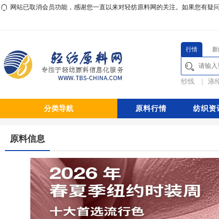
网站已取消会员功能，感谢您一直以来对轻纺原料网的关注。如果您有疑问或对本
行情
新
纱线
|
涤
分类导航
原料行情
纺织资
原料信息