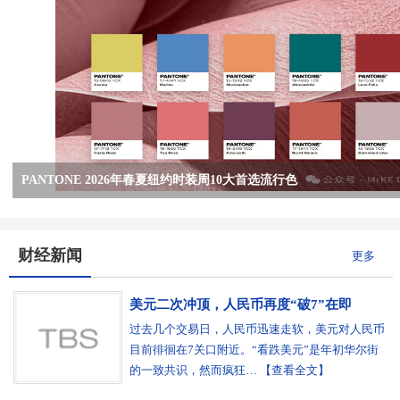
PANTONE 2026年春夏纽约时装周10大首选流行色
PANTON 2026年春夏5大关键流行色彩趋势
PANTONE潘通2026年度流行色发布：11-4201 Cloud Dancer （云
今年，国内24030台加弹机究竟需要多少吨涤丝POY？
财经新闻
更多
美元二次冲顶，人民币再度“破7”在即
过去几个交易日，人民币迅速走软，美元对人民币
目前徘徊在7关口附近。“看跌美元”是年初华尔街
的一致共识，然而疯狂… 【查看全文】