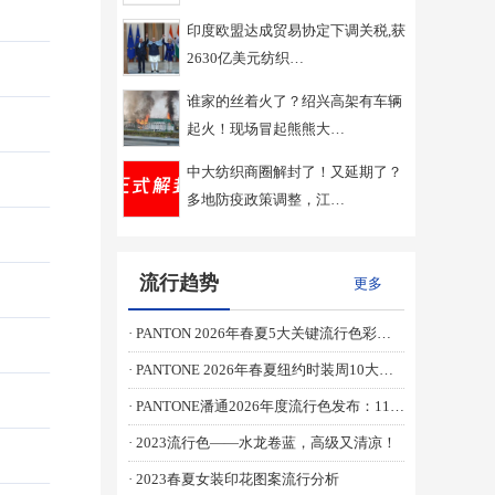
印度欧盟达成贸易协定下调关税,获
2630亿美元纺织…
谁家的丝着火了？绍兴高架有车辆
起火！现场冒起熊熊大…
中大纺织商圈解封了！又延期了？
多地防疫政策调整，江…
流行趋势
更多
· PANTON 2026年春夏5大关键流行色彩趋势
· PANTONE 2026年春夏纽约时装周10大首选流行色
· PANTONE潘通2026年度流行色发布：11-4201 Cloud Dancer （云上舞白）
· 2023流行色——水龙卷蓝，高级又清凉！
· 2023春夏女装印花图案流行分析