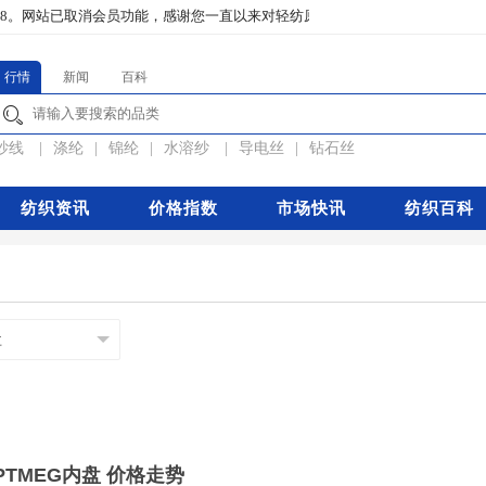
8。
网站已取消会员功能，感谢您一直以来对轻纺原料网的关注。如果您有疑问或对本
行情
新闻
百科
纱线
|
涤纶
|
锦纶
|
水溶纱
|
导电丝
|
钻石丝
纺织资讯
价格指数
市场快讯
纺织百科