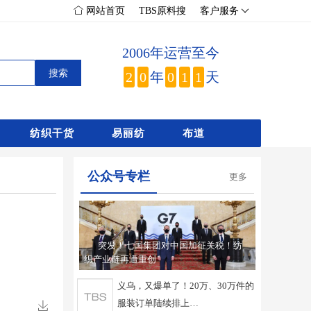
平台有建议或意见，欢迎拨打0575-85751718。
TBS原料搜
客户服务
网站首页
2006年运营至今
2
0
年
0
1
1
天
纺织干货
易丽纺
布道
公众号专栏
更多
突发！七国集团对中国加征关税！纺
织产业链再遭重创
义乌，又爆单了！20万、30万件的
服装订单陆续排上…